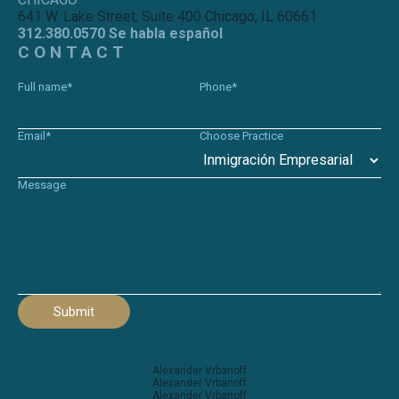
641 W. Lake Street, Suite 400 Chicago, IL 60661
312.380.0570 Se habla español
CONTACT
Full name*
Phone*
Email*
Choose Practice
Message
Submit
Alexander Vrbanoff
Alexander Vrbanoff
Alexander Vrbanoff