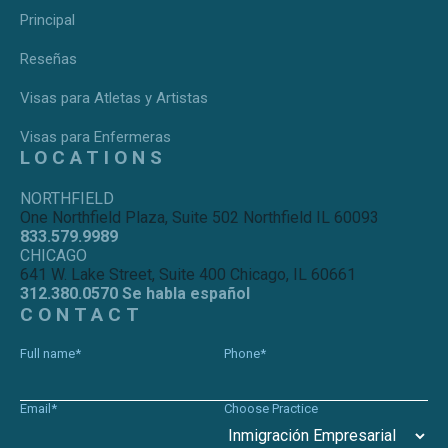
Principal
Reseñas
Visas para Atletas y Artistas
Visas para Enfermeras
LOCATIONS
NORTHFIELD
One Northfield Plaza, Suite 502 Northfield IL 60093
833.579.9989
CHICAGO
641 W. Lake Street, Suite 400 Chicago, IL 60661
312.380.0570 Se habla español
CONTACT
Full name*
Phone*
Email*
Choose Practice