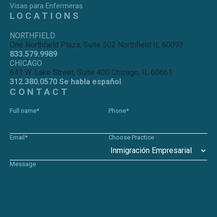
Visas para Enfermeras
LOCATIONS
NORTHFIELD
One Northfield Plaza, Suite 502 Northfield IL 60093
833.579.9989
CHICAGO
641 W. Lake Street, Suite 400 Chicago, IL 60661
312.380.0570 Se habla español
CONTACT
Full name*
Phone*
Email*
Choose Practice
Message